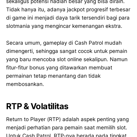
sekaligus potensi hadiah besar yang bisa diraih.
Tidak hanya itu, adanya jackpot progresif terbesar
di game ini menjadi daya tarik tersendiri bagi para
slotmania yang mengincar kemenangan ekstra.
Secara umum, gameplay di Cash Patrol mudah
dimengerti, sehingga sangat cocok untuk pemain
yang baru mencoba slot online sekalipun. Namun
fitur-fitur bonus yang ditawarkan membuat
permainan tetap menantang dan tidak
membosankan.
RTP & Volatilitas
Return to Player (RTP) adalah aspek penting yang
menjadi perhatian para pemain saat memilih slot.
Untuk Cash Patrol, RTP-nya berada pada tingkat