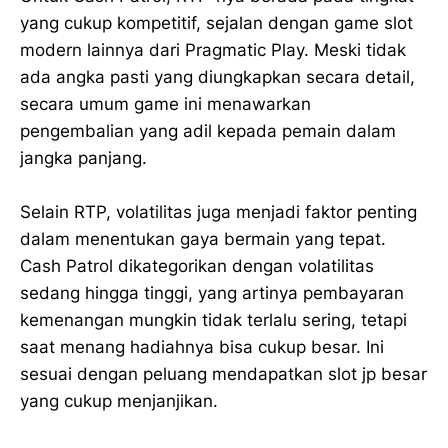
yang cukup kompetitif, sejalan dengan game slot
modern lainnya dari Pragmatic Play. Meski tidak
ada angka pasti yang diungkapkan secara detail,
secara umum game ini menawarkan
pengembalian yang adil kepada pemain dalam
jangka panjang.
Selain RTP, volatilitas juga menjadi faktor penting
dalam menentukan gaya bermain yang tepat.
Cash Patrol dikategorikan dengan volatilitas
sedang hingga tinggi, yang artinya pembayaran
kemenangan mungkin tidak terlalu sering, tetapi
saat menang hadiahnya bisa cukup besar. Ini
sesuai dengan peluang mendapatkan slot jp besar
yang cukup menjanjikan.