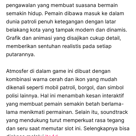
pengawalan yang membuat suasana bermain
semakin hidup. Pemain dibawa masuk ke dalam
dunia patroli penuh ketegangan dengan latar
belakang kota yang tampak modern dan dinamis.
Grafik dan animasi yang disajikan cukup detail,
memberikan sentuhan realistis pada setiap
putarannya.
Atmosfer di dalam game ini dibuat dengan
kombinasi warna cerah dan ikon yang mudah
dikenali seperti mobil patroli, borgol, dan simbol
polisi lainnya. Hal ini menambah kesan interaktif
yang membuat pemain semakin betah berlama-
lama menikmati permainan. Selain itu, soundtrack
yang mendukung turut memperkuat rasa tegang
dan seru saat memutar slot ini. Selengkapnya bisa