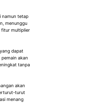
i namun tetap
an, menunggu
itur multiplier
r yang dapat
l, pemain akan
eningkat tanpa
menangan akan
rturut-turut
nasi menang