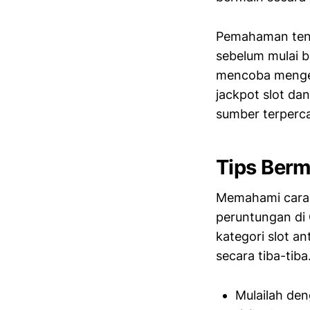
Pemahaman tent
sebelum mulai b
mencoba mengej
jackpot slot da
sumber terperc
Tips Berm
Memahami cara 
peruntungan di 
kategori slot a
secara tiba-tib
Mulailah den