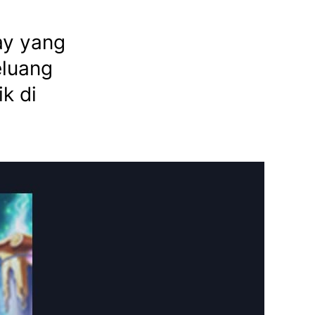
ay yang
eluang
ik di