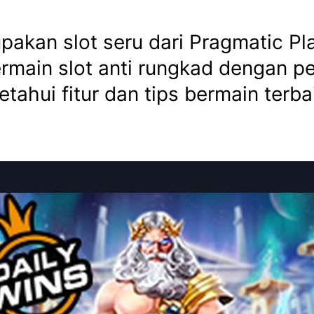
akan slot seru dari Pragmatic Pl
main slot anti rungkad dengan p
etahui fitur dan tips bermain terba