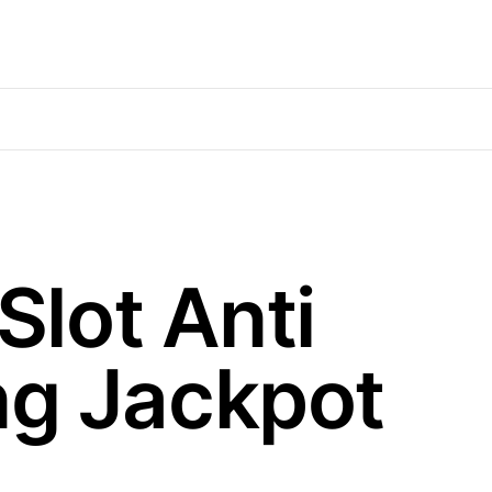
Slot Anti
g Jackpot