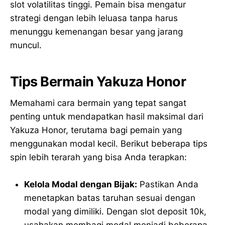
slot volatilitas tinggi. Pemain bisa mengatur
strategi dengan lebih leluasa tanpa harus
menunggu kemenangan besar yang jarang
muncul.
Tips Bermain Yakuza Honor
Memahami cara bermain yang tepat sangat
penting untuk mendapatkan hasil maksimal dari
Yakuza Honor, terutama bagi pemain yang
menggunakan modal kecil. Berikut beberapa tips
spin lebih terarah yang bisa Anda terapkan:
Kelola Modal dengan Bijak:
Pastikan Anda
menetapkan batas taruhan sesuai dengan
modal yang dimiliki. Dengan slot deposit 10k,