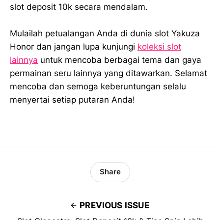
slot deposit 10k secara mendalam.
Mulailah petualangan Anda di dunia slot Yakuza
Honor dan jangan lupa kunjungi
koleksi slot
lainnya
untuk mencoba berbagai tema dan gaya
permainan seru lainnya yang ditawarkan. Selamat
mencoba dan semoga keberuntungan selalu
menyertai setiap putaran Anda!
Share
PREVIOUS ISSUE