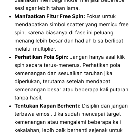
usahakan membagi modal menjadi beberapa
sesi agar lebih tahan lama.
Manfaatkan Fitur Free Spin:
Fokus untuk
mendapatkan simbol scatter yang memicu free
spin, karena biasanya di fase ini peluang
menang lebih besar dan hadiah bisa berlipat
melalui multiplier.
Perhatikan Pola Spin:
Jangan hanya asal klik
spin secara terus-menerus. Perhatikan pola
kemenangan dan sesuaikan taruhan jika
diperlukan, terutama setelah mendapat
kemenangan besar atau beberapa kali putaran
tanpa hasil.
Tentukan Kapan Berhenti:
Disiplin dan jangan
terbawa emosi. Jika sudah mencapai target
kemenangan atau mengalami beberapa kali
kekalahan, lebih baik berhenti sejenak untuk