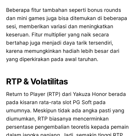
Beberapa fitur tambahan seperti bonus rounds
dan mini games juga bisa ditemukan di beberapa
sesi, memberikan variasi dan meningkatkan
keseruan. Fitur multiplier yang naik secara
bertahap juga menjadi daya tarik tersendiri,
karena memungkinkan hadiah lebih besar dari
yang diperkirakan pada awal taruhan.
RTP & Volatilitas
Return to Player (RTP) dari Yakuza Honor berada
pada kisaran rata-rata slot PG Soft pada
umumnya. Meskipun tidak ada angka pasti yang
diumumkan, RTP biasanya mencerminkan
persentase pengembalian teoretis kepada pemain
dalam jangka panjang. Jadi, semakin tinggi RTP,