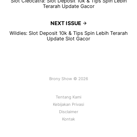
Slot Cleocatra: Slot Deposit 10k & Tips Spin Lebih
Terarah Update Gacor
NEXT ISSUE
Wildies: Slot Deposit 10k & Tips Spin Lebih Terarah
Update Slot Gacor
Brony Show © 2026
Tentang Kami
Kebijakan Privasi
Disclaimer
Kontak