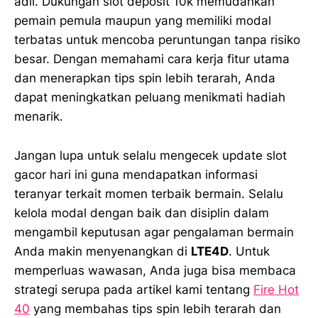
adil. Dukungan slot deposit 10k memudahkan
pemain pemula maupun yang memiliki modal
terbatas untuk mencoba peruntungan tanpa risiko
besar. Dengan memahami cara kerja fitur utama
dan menerapkan tips spin lebih terarah, Anda
dapat meningkatkan peluang menikmati hadiah
menarik.
Jangan lupa untuk selalu mengecek update slot
gacor hari ini guna mendapatkan informasi
teranyar terkait momen terbaik bermain. Selalu
kelola modal dengan baik dan disiplin dalam
mengambil keputusan agar pengalaman bermain
Anda makin menyenangkan di
LTE4D
. Untuk
memperluas wawasan, Anda juga bisa membaca
strategi serupa pada artikel kami tentang
Fire Hot
40
yang membahas tips spin lebih terarah dan