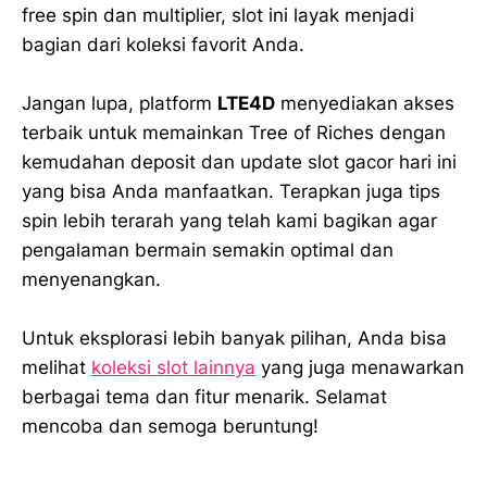
free spin dan multiplier, slot ini layak menjadi
bagian dari koleksi favorit Anda.
Jangan lupa, platform
LTE4D
menyediakan akses
terbaik untuk memainkan Tree of Riches dengan
kemudahan deposit dan update slot gacor hari ini
yang bisa Anda manfaatkan. Terapkan juga tips
spin lebih terarah yang telah kami bagikan agar
pengalaman bermain semakin optimal dan
menyenangkan.
Untuk eksplorasi lebih banyak pilihan, Anda bisa
melihat
koleksi slot lainnya
yang juga menawarkan
berbagai tema dan fitur menarik. Selamat
mencoba dan semoga beruntung!