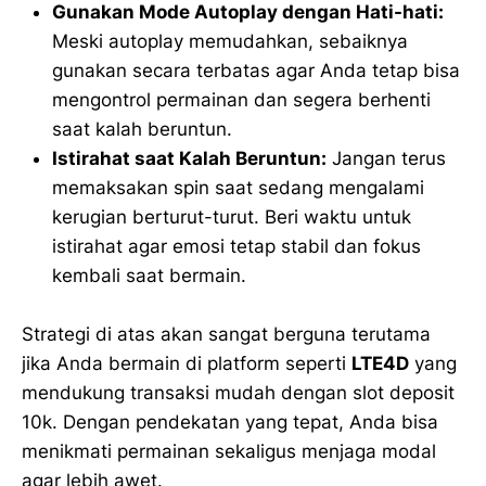
Gunakan Mode Autoplay dengan Hati-hati:
Meski autoplay memudahkan, sebaiknya
gunakan secara terbatas agar Anda tetap bisa
mengontrol permainan dan segera berhenti
saat kalah beruntun.
Istirahat saat Kalah Beruntun:
Jangan terus
memaksakan spin saat sedang mengalami
kerugian berturut-turut. Beri waktu untuk
istirahat agar emosi tetap stabil dan fokus
kembali saat bermain.
Strategi di atas akan sangat berguna terutama
jika Anda bermain di platform seperti
LTE4D
yang
mendukung transaksi mudah dengan slot deposit
10k. Dengan pendekatan yang tepat, Anda bisa
menikmati permainan sekaligus menjaga modal
agar lebih awet.