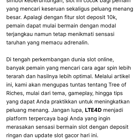
simbol keberuntungan, slot ini cocok bagi pemain
yang mencari keseruan sekaligus peluang menang
besar. Apalagi dengan fitur slot deposit 10k,
pemain dapat mulai bermain dengan modal
terjangkau namun tetap menikmati sensasi
taruhan yang memacu adrenalin.
Di tengah perkembangan dunia slot online,
banyak pemain yang mencari cara agar spin lebih
terarah dan hasilnya lebih optimal. Melalui artikel
ini, kami akan mengupas tuntas tentang Tree of
Riches, mulai dari tema, gameplay, hingga tips
yang dapat Anda praktikkan untuk meningkatkan
peluang menang. Jangan lupa,
LTE4D
menjadi
platform terpercaya bagi Anda yang ingin
merasakan sensasi bermain slot dengan deposit
ringan dan update slot gacor hari ini.