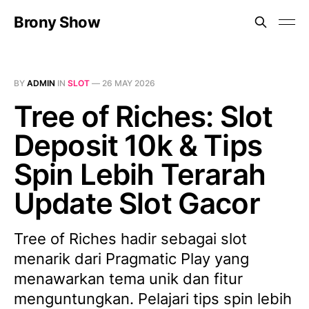
Brony Show
BY
ADMIN
IN
SLOT
—
26 MAY 2026
Tree of Riches: Slot
Deposit 10k & Tips
Spin Lebih Terarah
Update Slot Gacor
Tree of Riches hadir sebagai slot
menarik dari Pragmatic Play yang
menawarkan tema unik dan fitur
menguntungkan. Pelajari tips spin lebih