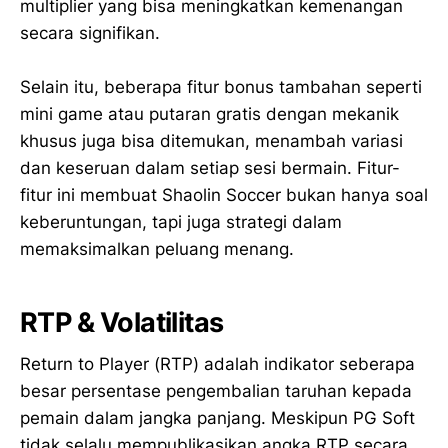
multiplier yang bisa meningkatkan kemenangan
secara signifikan.
Selain itu, beberapa fitur bonus tambahan seperti
mini game atau putaran gratis dengan mekanik
khusus juga bisa ditemukan, menambah variasi
dan keseruan dalam setiap sesi bermain. Fitur-
fitur ini membuat Shaolin Soccer bukan hanya soal
keberuntungan, tapi juga strategi dalam
memaksimalkan peluang menang.
RTP & Volatilitas
Return to Player (RTP) adalah indikator seberapa
besar persentase pengembalian taruhan kepada
pemain dalam jangka panjang. Meskipun PG Soft
tidak selalu mempublikasikan angka RTP secara