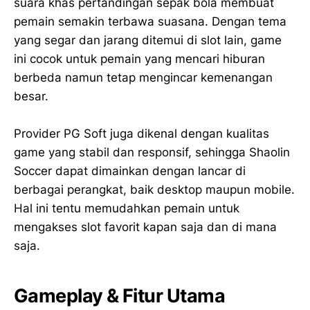
suara khas pertandingan sepak bola membuat
pemain semakin terbawa suasana. Dengan tema
yang segar dan jarang ditemui di slot lain, game
ini cocok untuk pemain yang mencari hiburan
berbeda namun tetap mengincar kemenangan
besar.
Provider PG Soft juga dikenal dengan kualitas
game yang stabil dan responsif, sehingga Shaolin
Soccer dapat dimainkan dengan lancar di
berbagai perangkat, baik desktop maupun mobile.
Hal ini tentu memudahkan pemain untuk
mengakses slot favorit kapan saja dan di mana
saja.
Gameplay & Fitur Utama