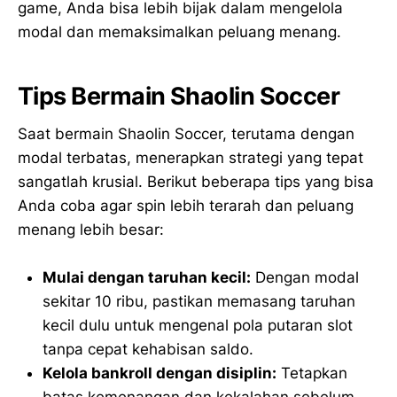
game, Anda bisa lebih bijak dalam mengelola
modal dan memaksimalkan peluang menang.
Tips Bermain Shaolin Soccer
Saat bermain Shaolin Soccer, terutama dengan
modal terbatas, menerapkan strategi yang tepat
sangatlah krusial. Berikut beberapa tips yang bisa
Anda coba agar spin lebih terarah dan peluang
menang lebih besar:
Mulai dengan taruhan kecil:
Dengan modal
sekitar 10 ribu, pastikan memasang taruhan
kecil dulu untuk mengenal pola putaran slot
tanpa cepat kehabisan saldo.
Kelola bankroll dengan disiplin:
Tetapkan