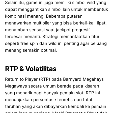
Selain itu, game ini juga memiliki simbol wild yang
dapat menggantikan simbol lain untuk membentuk
kombinasi menang. Beberapa putaran
menawarkan multiplier yang bisa berkali-kali lipat,
menambah sensasi saat jackpot progresif
terbesar menanti. Strategi memanfaatkan fitur
seperti free spin dan wild ini penting agar peluang
menang semakin optimal.
RTP & Volatilitas
Return to Player (RTP) pada Barnyard Megahays
Megaways secara umum berada pada kisaran
yang menarik bagi banyak pemain slot. RTP ini
menunjukkan persentase teoretis dari total
taruhan yang akan dibayarkan kembali ke pemain