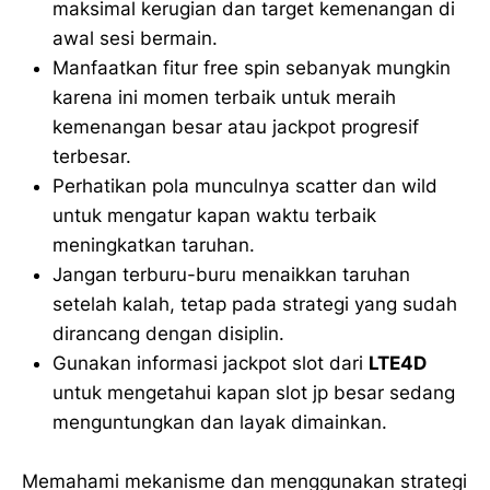
maksimal kerugian dan target kemenangan di
awal sesi bermain.
Manfaatkan fitur free spin sebanyak mungkin
karena ini momen terbaik untuk meraih
kemenangan besar atau jackpot progresif
terbesar.
Perhatikan pola munculnya scatter dan wild
untuk mengatur kapan waktu terbaik
meningkatkan taruhan.
Jangan terburu-buru menaikkan taruhan
setelah kalah, tetap pada strategi yang sudah
dirancang dengan disiplin.
Gunakan informasi jackpot slot dari
LTE4D
untuk mengetahui kapan slot jp besar sedang
menguntungkan dan layak dimainkan.
Memahami mekanisme dan menggunakan strategi