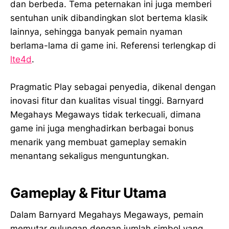
dan berbeda. Tema peternakan ini juga memberi
sentuhan unik dibandingkan slot bertema klasik
lainnya, sehingga banyak pemain nyaman
berlama-lama di game ini. Referensi terlengkap di
lte4d
.
Pragmatic Play sebagai penyedia, dikenal dengan
inovasi fitur dan kualitas visual tinggi. Barnyard
Megahays Megaways tidak terkecuali, dimana
game ini juga menghadirkan berbagai bonus
menarik yang membuat gameplay semakin
menantang sekaligus menguntungkan.
Gameplay & Fitur Utama
Dalam Barnyard Megahays Megaways, pemain
memutar gulungan dengan jumlah simbol yang