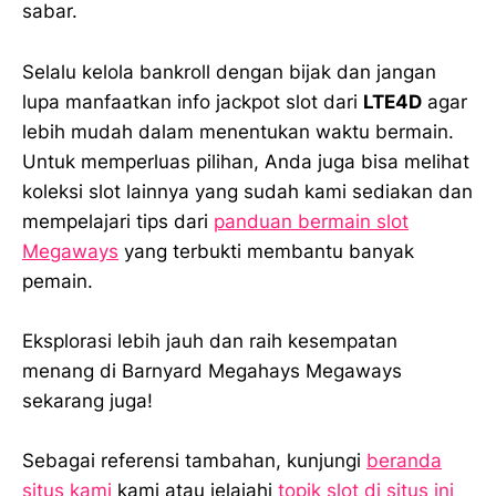
sabar.
Selalu kelola bankroll dengan bijak dan jangan
lupa manfaatkan info jackpot slot dari
LTE4D
agar
lebih mudah dalam menentukan waktu bermain.
Untuk memperluas pilihan, Anda juga bisa melihat
koleksi slot lainnya yang sudah kami sediakan dan
mempelajari tips dari
panduan bermain slot
Megaways
yang terbukti membantu banyak
pemain.
Eksplorasi lebih jauh dan raih kesempatan
menang di Barnyard Megahays Megaways
sekarang juga!
Sebagai referensi tambahan, kunjungi
beranda
situs kami
kami atau jelajahi
topik slot di situs ini