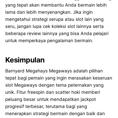
yang tepat akan membantu Anda bermain lebih
lama dan lebih menyenangkan. Jika ingin
mengetahui strategi serupa atau slot lain yang
seru, jangan lupa cek koleksi slot lainnya serta
beberapa review lainnya yang bisa Anda pelajari
untuk memperkaya pengalaman bermain.
Kesimpulan
Barnyard Megahays Megaways adalah pilihan
tepat bagi pemain yang ingin merasakan keseruan
slot Megaways dengan tema peternakan yang
unik. Fitur freespin dan scatter hoki memberi
peluang besar untuk mendapatkan jackpot
progresif terbesar, terutama bagi yang
menerapkan strategi bermain dengan baik dan