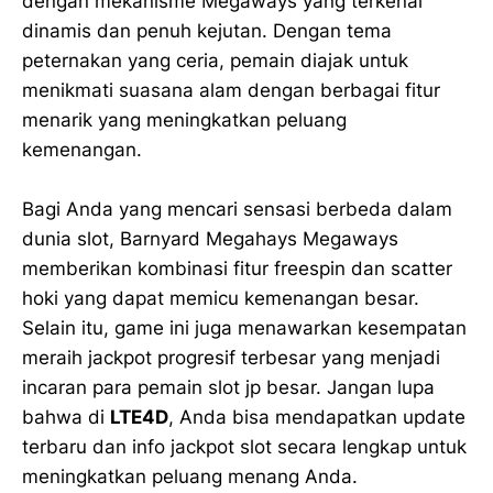
dengan mekanisme Megaways yang terkenal
dinamis dan penuh kejutan. Dengan tema
peternakan yang ceria, pemain diajak untuk
menikmati suasana alam dengan berbagai fitur
menarik yang meningkatkan peluang
kemenangan.
Bagi Anda yang mencari sensasi berbeda dalam
dunia slot, Barnyard Megahays Megaways
memberikan kombinasi fitur freespin dan scatter
hoki yang dapat memicu kemenangan besar.
Selain itu, game ini juga menawarkan kesempatan
meraih jackpot progresif terbesar yang menjadi
incaran para pemain slot jp besar. Jangan lupa
bahwa di
LTE4D
, Anda bisa mendapatkan update
terbaru dan info jackpot slot secara lengkap untuk
meningkatkan peluang menang Anda.