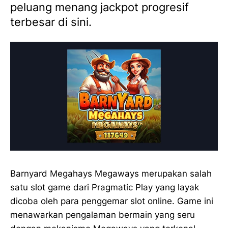
peluang menang jackpot progresif
terbesar di sini.
Barnyard Megahays Megaways merupakan salah
satu slot game dari Pragmatic Play yang layak
dicoba oleh para penggemar slot online. Game ini
menawarkan pengalaman bermain yang seru