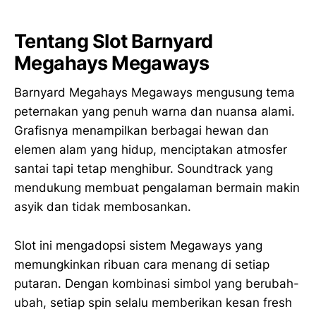
Tentang Slot Barnyard
Megahays Megaways
Barnyard Megahays Megaways mengusung tema
peternakan yang penuh warna dan nuansa alami.
Grafisnya menampilkan berbagai hewan dan
elemen alam yang hidup, menciptakan atmosfer
santai tapi tetap menghibur. Soundtrack yang
mendukung membuat pengalaman bermain makin
asyik dan tidak membosankan.
Slot ini mengadopsi sistem Megaways yang
memungkinkan ribuan cara menang di setiap
putaran. Dengan kombinasi simbol yang berubah-
ubah, setiap spin selalu memberikan kesan fresh