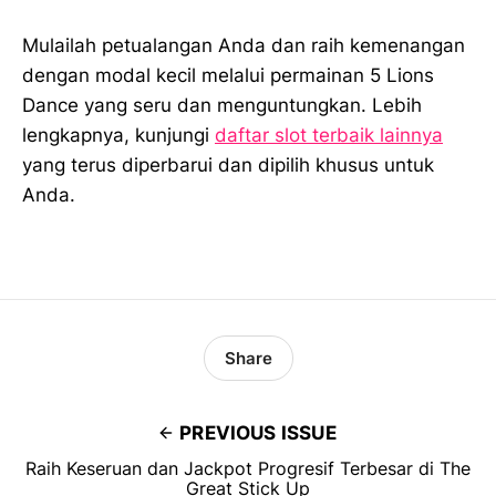
Mulailah petualangan Anda dan raih kemenangan
dengan modal kecil melalui permainan 5 Lions
Dance yang seru dan menguntungkan. Lebih
lengkapnya, kunjungi
daftar slot terbaik lainnya
yang terus diperbarui dan dipilih khusus untuk
Anda.
Share
PREVIOUS ISSUE
Raih Keseruan dan Jackpot Progresif Terbesar di The
Great Stick Up