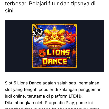
terbesar. Pelajari fitur dan tipsnya di
sini.
Slot 5 Lions Dance adalah salah satu permainan
slot yang tengah populer di kalangan penggemar
judi online, terutama di platform
LTE4D
.
Dikembangkan oleh Pragmatic Play, game ini