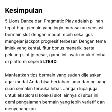
Kesimpulan
5 Lions Dance dari Pragmatic Play adalah pilihan
tepat bagi pemain yang ingin merasakan sensasi
bermain slot dengan modal receh sekaligus
mengejar jackpot progresif terbesar. Dengan tema
Imlek yang kental, fitur bonus menarik, serta
peluang slot jp besar, game ini layak untuk dicoba
di platform seperti
LTE4D
.
Manfaatkan tips bermain yang sudah dijelaskan
agar modal Anda bisa bertahan lama dan peluang
cuan semakin terbuka lebar. Jangan lupa juga
untuk eksplorasi koleksi slot lainnya di situs ini
demi pengalaman bermain yang lebih variatif dan
menyenangkan.