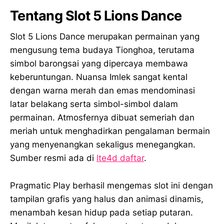
Tentang Slot 5 Lions Dance
Slot 5 Lions Dance merupakan permainan yang
mengusung tema budaya Tionghoa, terutama
simbol barongsai yang dipercaya membawa
keberuntungan. Nuansa Imlek sangat kental
dengan warna merah dan emas mendominasi
latar belakang serta simbol-simbol dalam
permainan. Atmosfernya dibuat semeriah dan
meriah untuk menghadirkan pengalaman bermain
yang menyenangkan sekaligus menegangkan.
Sumber resmi ada di
lte4d daftar
.
Pragmatic Play berhasil mengemas slot ini dengan
tampilan grafis yang halus dan animasi dinamis,
menambah kesan hidup pada setiap putaran.