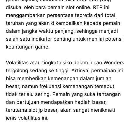
disukai oleh para pemain slot online. RTP ini
menggambarkan persentase teoretis dari total
taruhan yang akan dikembalikan kepada pemain
dalam jangka waktu panjang, sehingga menjadi
salah satu indikator penting untuk menilai potensi
keuntungan game.
Volatilitas atau tingkat risiko dalam Incan Wonders
tergolong sedang ke tinggi. Artinya, permainan ini
bisa memberikan kemenangan dalam jumlah
besar, namun frekuensi kemenangan tersebut
tidak terlalu sering. Pemain yang suka tantangan
dan bertujuan mendapatkan hadiah besar,
terutama slot jp besar, akan sangat menikmati
jenis volatilitas ini.