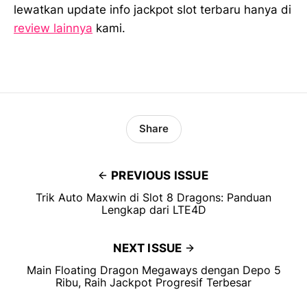
lewatkan update info jackpot slot terbaru hanya di
review lainnya
kami.
Share
PREVIOUS ISSUE
Trik Auto Maxwin di Slot 8 Dragons: Panduan
Lengkap dari LTE4D
NEXT ISSUE
Main Floating Dragon Megaways dengan Depo 5
Ribu, Raih Jackpot Progresif Terbesar