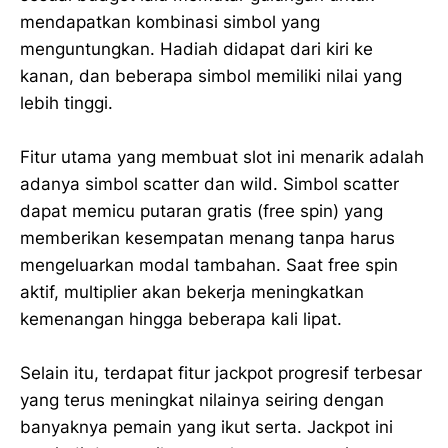
mendapatkan kombinasi simbol yang
menguntungkan. Hadiah didapat dari kiri ke
kanan, dan beberapa simbol memiliki nilai yang
lebih tinggi.
Fitur utama yang membuat slot ini menarik adalah
adanya simbol scatter dan wild. Simbol scatter
dapat memicu putaran gratis (free spin) yang
memberikan kesempatan menang tanpa harus
mengeluarkan modal tambahan. Saat free spin
aktif, multiplier akan bekerja meningkatkan
kemenangan hingga beberapa kali lipat.
Selain itu, terdapat fitur jackpot progresif terbesar
yang terus meningkat nilainya seiring dengan
banyaknya pemain yang ikut serta. Jackpot ini