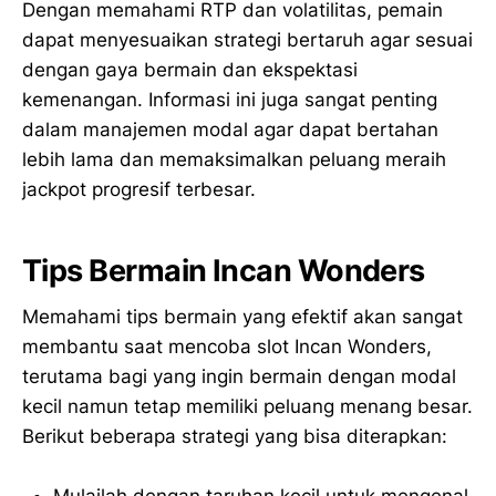
Dengan memahami RTP dan volatilitas, pemain
dapat menyesuaikan strategi bertaruh agar sesuai
dengan gaya bermain dan ekspektasi
kemenangan. Informasi ini juga sangat penting
dalam manajemen modal agar dapat bertahan
lebih lama dan memaksimalkan peluang meraih
jackpot progresif terbesar.
Tips Bermain Incan Wonders
Memahami tips bermain yang efektif akan sangat
membantu saat mencoba slot Incan Wonders,
terutama bagi yang ingin bermain dengan modal
kecil namun tetap memiliki peluang menang besar.
Berikut beberapa strategi yang bisa diterapkan: