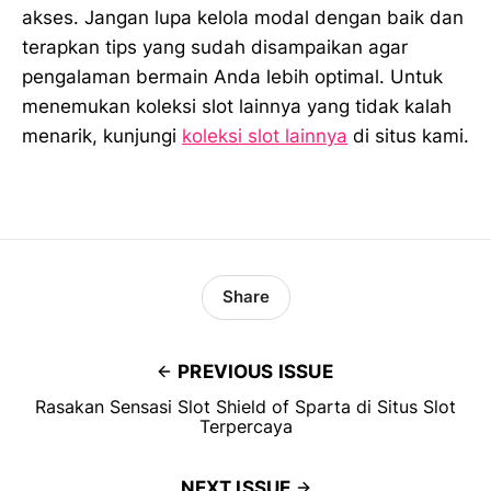
akses. Jangan lupa kelola modal dengan baik dan
terapkan tips yang sudah disampaikan agar
pengalaman bermain Anda lebih optimal. Untuk
menemukan koleksi slot lainnya yang tidak kalah
menarik, kunjungi
koleksi slot lainnya
di situs kami.
Share
PREVIOUS ISSUE
Rasakan Sensasi Slot Shield of Sparta di Situs Slot
Terpercaya
NEXT ISSUE