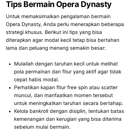
Tips Bermain Opera Dynasty
Untuk memaksimalkan pengalaman bermain
Opera Dynasty, Anda perlu menerapkan beberapa
strategi khusus. Berikut ini tips yang bisa
diterapkan agar modal kecil tetap bisa bertahan
lama dan peluang menang semakin besar:
Mulailah dengan taruhan kecil untuk melihat
pola permainan dan fitur yang aktif agar tidak
cepat habis modal.
Perhatikan kapan fitur free spin atau scatter
muncul, dan manfaatkan momen tersebut
untuk meningkatkan taruhan secara bertahap.
Kelola bankroll dengan disiplin, tentukan batas
kemenangan dan kerugian yang bisa diterima
sebelum mulai bermain.