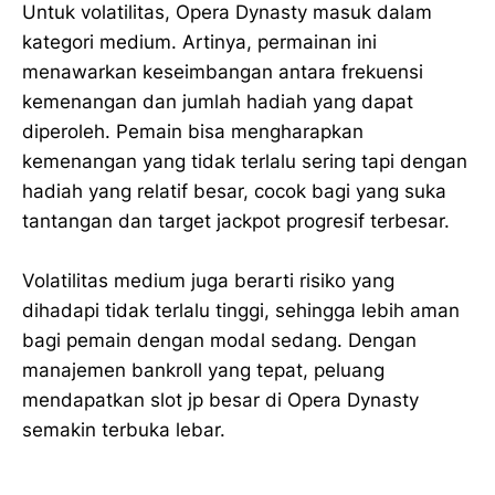
Untuk volatilitas, Opera Dynasty masuk dalam
kategori medium. Artinya, permainan ini
menawarkan keseimbangan antara frekuensi
kemenangan dan jumlah hadiah yang dapat
diperoleh. Pemain bisa mengharapkan
kemenangan yang tidak terlalu sering tapi dengan
hadiah yang relatif besar, cocok bagi yang suka
tantangan dan target jackpot progresif terbesar.
Volatilitas medium juga berarti risiko yang
dihadapi tidak terlalu tinggi, sehingga lebih aman
bagi pemain dengan modal sedang. Dengan
manajemen bankroll yang tepat, peluang
mendapatkan slot jp besar di Opera Dynasty
semakin terbuka lebar.