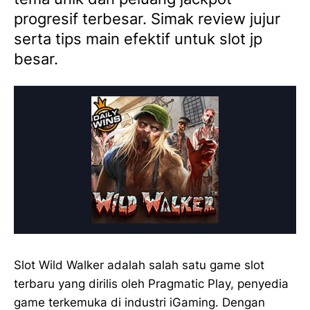
progresif terbesar. Simak review jujur
serta tips main efektif untuk slot jp
besar.
Slot Wild Walker adalah salah satu game slot
terbaru yang dirilis oleh Pragmatic Play, penyedia
game terkemuka di industri iGaming. Dengan