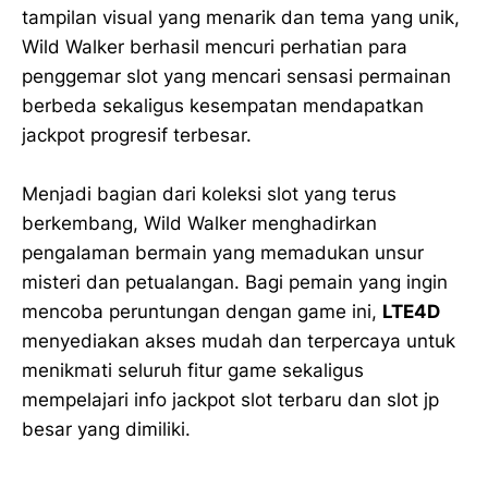
tampilan visual yang menarik dan tema yang unik,
Wild Walker berhasil mencuri perhatian para
penggemar slot yang mencari sensasi permainan
berbeda sekaligus kesempatan mendapatkan
jackpot progresif terbesar.
Menjadi bagian dari koleksi slot yang terus
berkembang, Wild Walker menghadirkan
pengalaman bermain yang memadukan unsur
misteri dan petualangan. Bagi pemain yang ingin
mencoba peruntungan dengan game ini,
LTE4D
menyediakan akses mudah dan terpercaya untuk
menikmati seluruh fitur game sekaligus
mempelajari info jackpot slot terbaru dan slot jp
besar yang dimiliki.