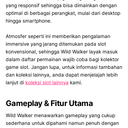
yang responsif sehingga bisa dimainkan dengan
optimal di berbagai perangkat, mulai dari desktop
hingga smartphone.
Atmosfer seperti ini memberikan pengalaman
immersive yang jarang ditemukan pada slot
konvensional, sehingga Wild Walker layak masuk
dalam daftar permainan wajib coba bagi kolektor
game slot. Jangan lupa, untuk informasi tambahan
dan koleksi lainnya, anda dapat menjelajah lebih
lanjut di
koleksi slot lainnya
kami.
Gameplay & Fitur Utama
Wild Walker menawarkan gameplay yang cukup
sederhana untuk dipahami namun penuh dengan