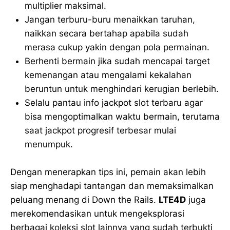
multiplier maksimal.
Jangan terburu-buru menaikkan taruhan,
naikkan secara bertahap apabila sudah
merasa cukup yakin dengan pola permainan.
Berhenti bermain jika sudah mencapai target
kemenangan atau mengalami kekalahan
beruntun untuk menghindari kerugian berlebih.
Selalu pantau info jackpot slot terbaru agar
bisa mengoptimalkan waktu bermain, terutama
saat jackpot progresif terbesar mulai
menumpuk.
Dengan menerapkan tips ini, pemain akan lebih
siap menghadapi tantangan dan memaksimalkan
peluang menang di Down the Rails.
LTE4D
juga
merekomendasikan untuk mengeksplorasi
berbagai koleksi slot lainnya yang sudah terbukti