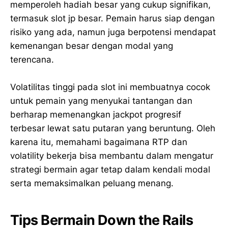
memperoleh hadiah besar yang cukup signifikan,
termasuk slot jp besar. Pemain harus siap dengan
risiko yang ada, namun juga berpotensi mendapat
kemenangan besar dengan modal yang
terencana.
Volatilitas tinggi pada slot ini membuatnya cocok
untuk pemain yang menyukai tantangan dan
berharap memenangkan jackpot progresif
terbesar lewat satu putaran yang beruntung. Oleh
karena itu, memahami bagaimana RTP dan
volatility bekerja bisa membantu dalam mengatur
strategi bermain agar tetap dalam kendali modal
serta memaksimalkan peluang menang.
Tips Bermain Down the Rails