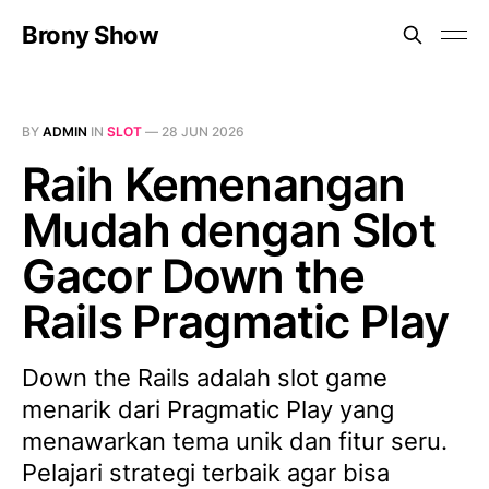
Brony Show
BY
ADMIN
IN
SLOT
—
28 JUN 2026
Raih Kemenangan
Mudah dengan Slot
Gacor Down the
Rails Pragmatic Play
Down the Rails adalah slot game
menarik dari Pragmatic Play yang
menawarkan tema unik dan fitur seru.
Pelajari strategi terbaik agar bisa