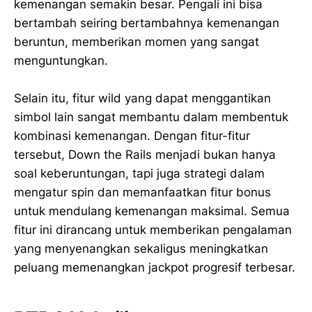
kemenangan semakin besar. Pengali ini bisa
bertambah seiring bertambahnya kemenangan
beruntun, memberikan momen yang sangat
menguntungkan.
Selain itu, fitur wild yang dapat menggantikan
simbol lain sangat membantu dalam membentuk
kombinasi kemenangan. Dengan fitur-fitur
tersebut, Down the Rails menjadi bukan hanya
soal keberuntungan, tapi juga strategi dalam
mengatur spin dan memanfaatkan fitur bonus
untuk mendulang kemenangan maksimal. Semua
fitur ini dirancang untuk memberikan pengalaman
yang menyenangkan sekaligus meningkatkan
peluang memenangkan jackpot progresif terbesar.