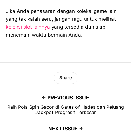
Jika Anda penasaran dengan koleksi game lain
yang tak kalah seru, jangan ragu untuk melihat
koleksi slot lainnya
yang tersedia dan siap
menemani waktu bermain Anda.
Share
PREVIOUS ISSUE
Raih Pola Spin Gacor di Gates of Hades dan Peluang
Jackpot Progresif Terbesar
NEXT ISSUE