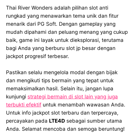
Thai River Wonders adalah pilihan slot anti
rungkad yang menawarkan tema unik dan fitur
menarik dari PG Soft. Dengan gameplay yang
mudah dipahami dan peluang menang yang cukup
baik, game ini layak untuk dieksplorasi, terutama
bagi Anda yang berburu slot jp besar dengan
jackpot progresif terbesar.
Pastikan selalu mengelola modal dengan bijak
dan mengikuti tips bermain yang tepat untuk
memaksimalkan hasil. Selain itu, jangan lupa
kunjungi
strategi bermain di slot lain yang juga
terbukti efektif
untuk menambah wawasan Anda.
Untuk info jackpot slot terbaru dan terpercaya,
percayakan pada
LTE4D
sebagai sumber utama
Anda. Selamat mencoba dan semoga beruntung!