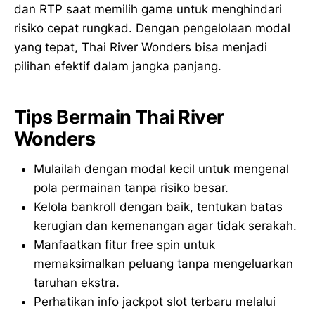
dan RTP saat memilih game untuk menghindari
risiko cepat rungkad. Dengan pengelolaan modal
yang tepat, Thai River Wonders bisa menjadi
pilihan efektif dalam jangka panjang.
Tips Bermain Thai River
Wonders
Mulailah dengan modal kecil untuk mengenal
pola permainan tanpa risiko besar.
Kelola bankroll dengan baik, tentukan batas
kerugian dan kemenangan agar tidak serakah.
Manfaatkan fitur free spin untuk
memaksimalkan peluang tanpa mengeluarkan
taruhan ekstra.
Perhatikan info jackpot slot terbaru melalui