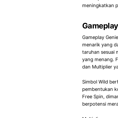
meningkatkan p
Gameplay 
Gameplay Genie
menarik yang d
taruhan sesuai
yang menang. Fi
dan Multiplier 
Simbol Wild ber
pembentukan ko
Free Spin, dima
berpotensi mer