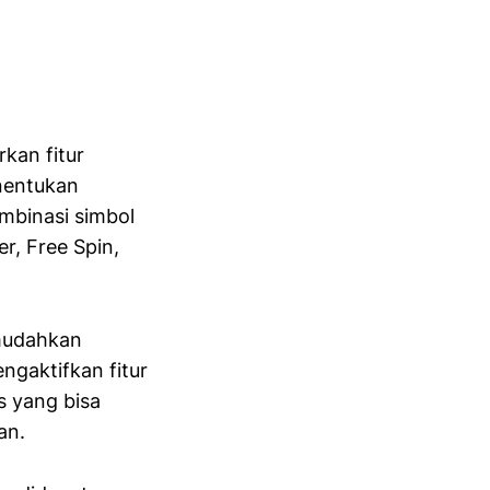
kan fitur
nentukan
mbinasi simbol
r, Free Spin,
emudahkan
gaktifkan fitur
s yang bisa
an.