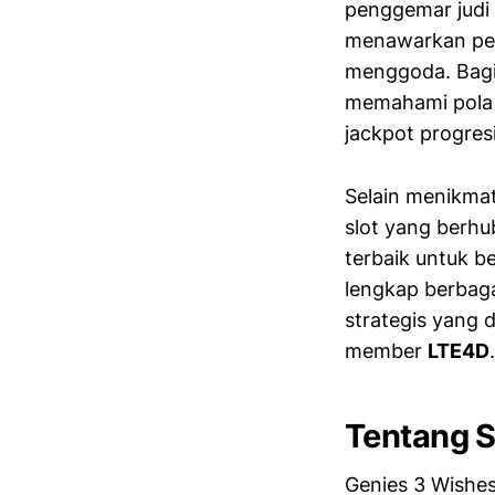
penggemar judi 
menawarkan pe
menggoda. Bagi
memahami pola 
jackpot progresi
Selain menikmati
slot yang berh
terbaik untuk b
lengkap berbaga
strategis yang
member
LTE4D
Tentang S
Genies 3 Wishes