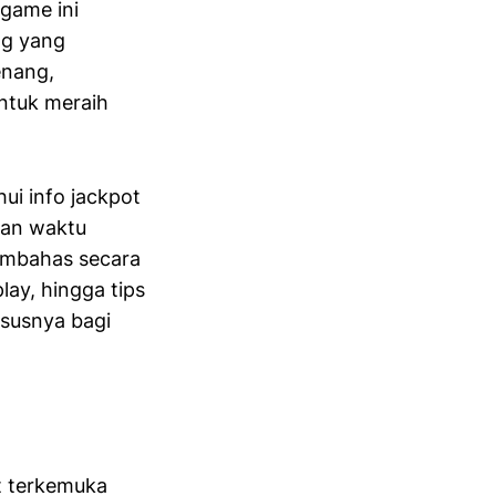
 game ini
ng yang
enang,
ntuk meraih
hui info jackpot
pan waktu
membahas secara
lay, hingga tips
susnya bagi
t terkemuka