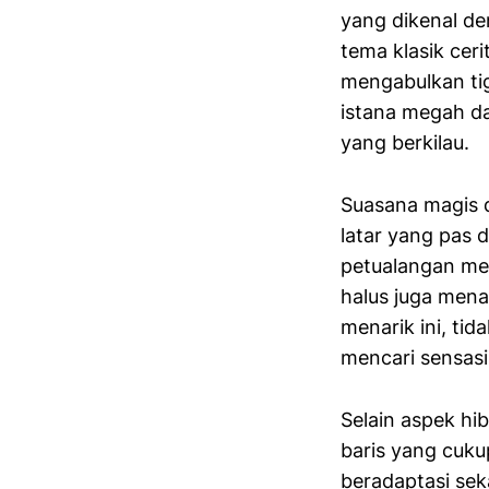
yang dikenal de
tema klasik cer
mengabulkan ti
istana megah da
yang berkilau.
Suasana magis d
latar yang pas
petualangan men
halus juga men
menarik ini, ti
mencari sensasi
Selain aspek hi
baris yang cuku
beradaptasi sek