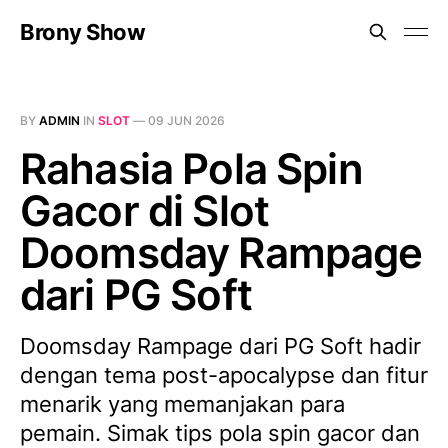
Brony Show
BY
ADMIN
IN
SLOT
—
09 JUN 2026
Rahasia Pola Spin
Gacor di Slot
Doomsday Rampage
dari PG Soft
Doomsday Rampage dari PG Soft hadir
dengan tema post-apocalypse dan fitur
menarik yang memanjakan para
pemain. Simak tips pola spin gacor dan