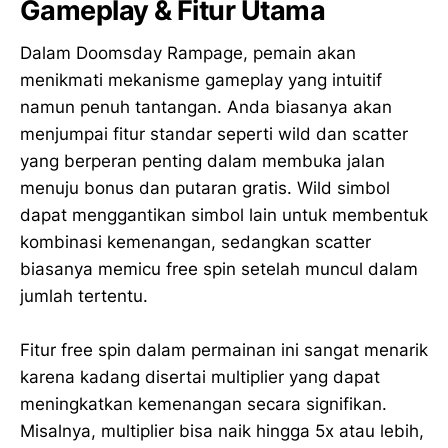
Gameplay & Fitur Utama
Dalam Doomsday Rampage, pemain akan
menikmati mekanisme gameplay yang intuitif
namun penuh tantangan. Anda biasanya akan
menjumpai fitur standar seperti wild dan scatter
yang berperan penting dalam membuka jalan
menuju bonus dan putaran gratis. Wild simbol
dapat menggantikan simbol lain untuk membentuk
kombinasi kemenangan, sedangkan scatter
biasanya memicu free spin setelah muncul dalam
jumlah tertentu.
Fitur free spin dalam permainan ini sangat menarik
karena kadang disertai multiplier yang dapat
meningkatkan kemenangan secara signifikan.
Misalnya, multiplier bisa naik hingga 5x atau lebih,