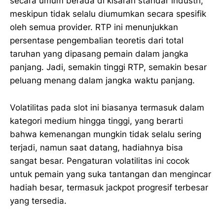
secara umum berada di kisaran standar industri,
meskipun tidak selalu diumumkan secara spesifik
oleh semua provider. RTP ini menunjukkan
persentase pengembalian teoretis dari total
taruhan yang dipasang pemain dalam jangka
panjang. Jadi, semakin tinggi RTP, semakin besar
peluang menang dalam jangka waktu panjang.
Volatilitas pada slot ini biasanya termasuk dalam
kategori medium hingga tinggi, yang berarti
bahwa kemenangan mungkin tidak selalu sering
terjadi, namun saat datang, hadiahnya bisa
sangat besar. Pengaturan volatilitas ini cocok
untuk pemain yang suka tantangan dan mengincar
hadiah besar, termasuk jackpot progresif terbesar
yang tersedia.