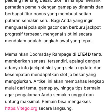
peluang menang besar. Slot ini mampu menarik
perhatian pemain dengan gameplay dinamis dan
berbagai fitur bonus yang membuat setiap
putaran semakin seru. Bagi Anda yang ingin
menguasai pola spin gacor dan berburu jackpot
progresif terbesar, mengenal slot ini secara
mendalam adalah langkah awal yang tepat.
Memainkan Doomsday Rampage di
LTE4D
tentu
memberikan sensasi tersendiri, apalagi dengan
adanya info jackpot slot yang selalu update dan
kesempatan mendapatkan slot jp besar yang
menggiurkan. Artikel ini akan membahas lengkap
mulai dari tema, gameplay, hingga tips bermain
agar pengalaman Anda semakin unggul dan
untung maksimal. Pemain bisa mengakses
https://ltego.org
secara langsung.