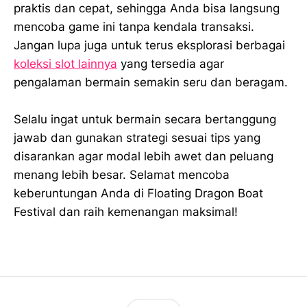
praktis dan cepat, sehingga Anda bisa langsung
mencoba game ini tanpa kendala transaksi.
Jangan lupa juga untuk terus eksplorasi berbagai
koleksi slot lainnya
yang tersedia agar
pengalaman bermain semakin seru dan beragam.
Selalu ingat untuk bermain secara bertanggung
jawab dan gunakan strategi sesuai tips yang
disarankan agar modal lebih awet dan peluang
menang lebih besar. Selamat mencoba
keberuntungan Anda di Floating Dragon Boat
Festival dan raih kemenangan maksimal!