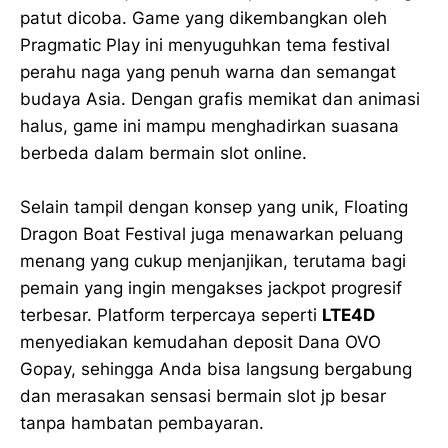
patut dicoba. Game yang dikembangkan oleh
Pragmatic Play ini menyuguhkan tema festival
perahu naga yang penuh warna dan semangat
budaya Asia. Dengan grafis memikat dan animasi
halus, game ini mampu menghadirkan suasana
berbeda dalam bermain slot online.
Selain tampil dengan konsep yang unik, Floating
Dragon Boat Festival juga menawarkan peluang
menang yang cukup menjanjikan, terutama bagi
pemain yang ingin mengakses jackpot progresif
terbesar. Platform terpercaya seperti
LTE4D
menyediakan kemudahan deposit Dana OVO
Gopay, sehingga Anda bisa langsung bergabung
dan merasakan sensasi bermain slot jp besar
tanpa hambatan pembayaran.