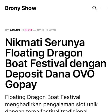
Brony Show
BY
ADMIN
IN
SLOT
—
02 JUN 2026
Nikmati Serunya
Floating Dragon
Boat Festival dengan
Deposit Dana OVO
Gopay
Floating Dragon Boat Festival
menghadirkan pengalaman slot unik
dengan tema festival tradisional.