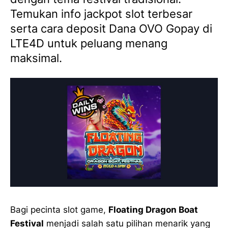
Temukan info jackpot slot terbesar
serta cara deposit Dana OVO Gopay di
LTE4D untuk peluang menang
maksimal.
Bagi pecinta slot game,
Floating Dragon Boat
Festival
menjadi salah satu pilihan menarik yang