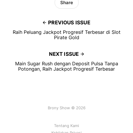
Share
PREVIOUS ISSUE
Raih Peluang Jackpot Progresif Terbesar di Slot
Pirate Gold
NEXT ISSUE
Main Sugar Rush dengan Deposit Pulsa Tanpa
Potongan, Raih Jackpot Progresif Terbesar
Brony Show © 2026
Tentang Kami
Kebijakan Privasi