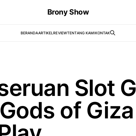
Brony Show
BERANDA
ARTIKEL
REVIEW
TENTANG KAMI
KONTAK
seruan Slot G
 Gods of Giza
Play