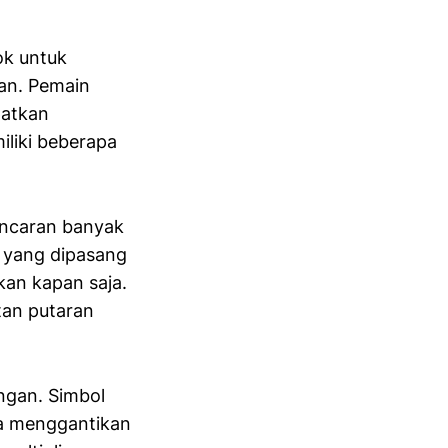
k untuk
an. Pemain
patkan
liki beberapa
 incaran banyak
n yang dipasang
an kapan saja.
tan putaran
ngan. Simbol
sa menggantikan