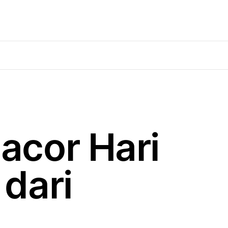
acor Hari
 dari