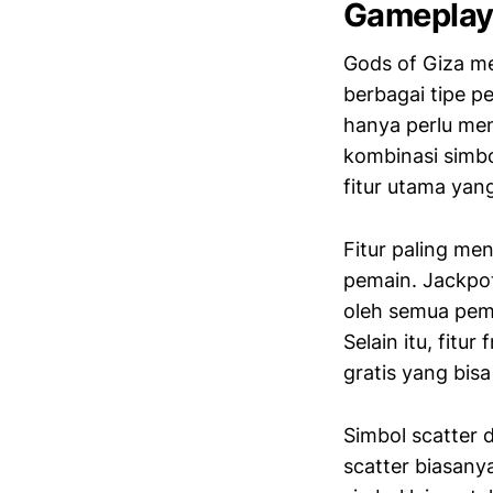
Gameplay 
Gods of Giza m
berbagai tipe 
hanya perlu me
kombinasi simb
fitur utama ya
Fitur paling me
pemain. Jackpot
oleh semua pem
Selain itu, fit
gratis yang bis
Simbol scatter
scatter biasany