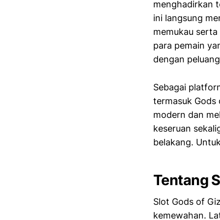
menghadirkan t
ini langsung me
memukau serta 
para pemain yang
dengan peluang 
Sebagai platfor
termasuk Gods o
modern dan mek
keseruan sekali
belakang. Untuk
Tentang S
Slot Gods of G
kemewahan. Lat