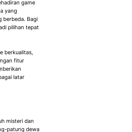
ehadiran game
ya yang
 berbeda. Bagi
di pilihan tepat
 berkualitas,
ngan fitur
mberikan
agai latar
h misteri dan
ng-patung dewa