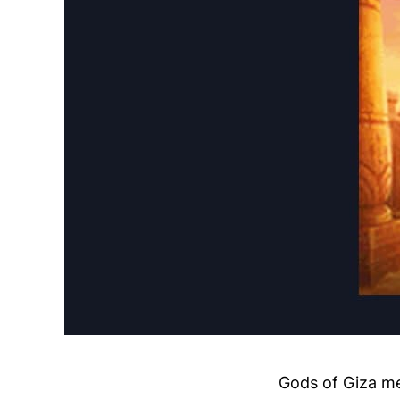
Gods of Giza me