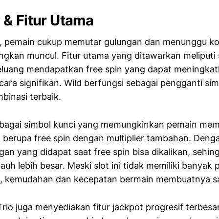
& Fitur Utama
, pemain cukup memutar gulungan dan menunggu ko
kan muncul. Fitur utama yang ditawarkan meliputi s
peluang mendapatkan free spin yang dapat meningka
ra signifikan. Wild berfungsi sebagai pengganti simb
inasi terbaik.
sebagai simbol kunci yang memungkinkan pemain mem
 berupa free spin dengan multiplier tambahan. Dengan
an yang didapat saat free spin bisa dikalikan, sehin
auh lebih besar. Meski slot ini tidak memiliki banyak 
in, kemudahan dan kecepatan bermain membuatnya s
Trio juga menyediakan fitur jackpot progresif terbesa