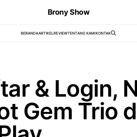
Brony Show
BERANDA
ARTIKEL
REVIEW
TENTANG KAMI
KONTAK
ar & Login, 
ot Gem Trio d
Play