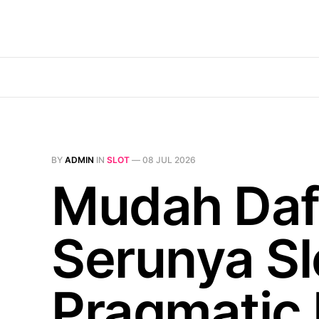
BY
ADMIN
IN
SLOT
—
08 JUL 2026
Mudah Daft
Serunya Sl
Pragmatic 