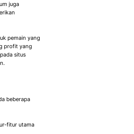
ium juga
erikan
ntuk pemain yang
 profit yang
 pada situs
n.
da beberapa
ur-fitur utama