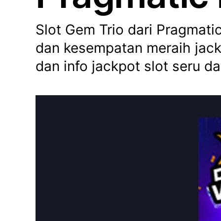
Slot Gem Trio dari Pragmati
dan kesempatan meraih jackp
dan info jackpot slot seru da