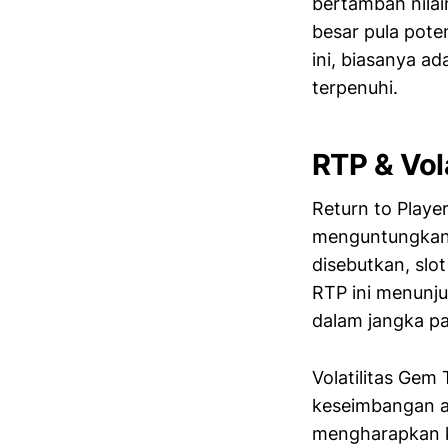
bertambah nilai
besar pula pot
ini, biasanya a
terpenuhi.
RTP & Vola
Return to Playe
menguntungkan b
disebutkan, slo
RTP ini menunj
dalam jangka pa
Volatilitas Gem
keseimbangan a
mengharapkan k