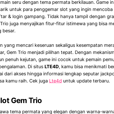
main seru dengan tema permata berkilauan. Game in
arik untuk para penggemar slot yang ingin mencoba
tar & login gampang. Tidak hanya tampil dengan gra
io juga menyajikan fitur-fitur istimewa yang bisa 
 besar.
in yang mencari keseruan sekaligus kesempatan mera
sar, Gem Trio menjadi pilihan tepat. Dengan mekanis
n penuh kejutan, game ini cocok untuk pemain pem
pengalaman. Di situs
LTE4D
, kamu bisa menikmati be
 dari akses hingga informasi lengkap seputar jackpot
isa kamu raih. Cek juga
Lte4d
untuk update terbaru.
lot Gem Trio
wa tema permata yang elegan dengan warna-warna