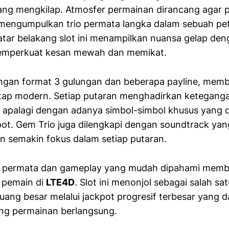
yang mengkilap. Atmosfer permainan dirancang agar
 mengumpulkan trio permata langka dalam sebuah pe
tar belakang slot ini menampilkan nuansa gelap de
emperkuat kesan mewah dan memikat.
dengan format 3 gulungan dan beberapa payline, memb
etap modern. Setiap putaran menghadirkan ketegang
apalagi dengan adanya simbol-simbol khusus yang 
ot. Gem Trio juga dilengkapi dengan soundtrack ya
 semakin fokus dalam setiap putaran.
 permata dan gameplay yang mudah dipahami memb
 pemain di
LTE4D
. Slot ini menonjol sebagai salah s
ang besar melalui jackpot progresif terbesar yang d
ing permainan berlangsung.