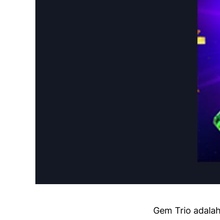
Gem Trio adalah