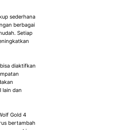
ukup sederhana
ngan berbagai
mudah. Setiap
eningkatkan
bisa diaktifkan
sempatan
ndakan
 lain dan
Wolf Gold 4
erus bertambah