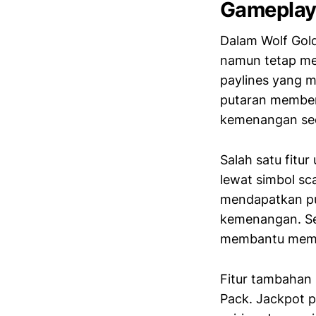
Gameplay 
Dalam Wolf Gol
namun tetap me
paylines yang 
putaran member
kemenangan seca
Salah satu fitur
lewat simbol sc
mendapatkan put
kemenangan. Sel
membantu membe
Fitur tambahan s
Pack. Jackpot p