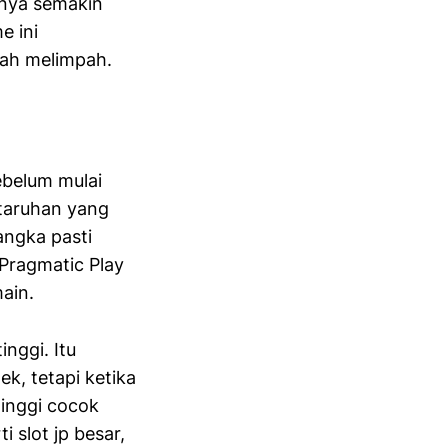
tnya semakin
e ini
ah melimpah.
ebelum mulai
 taruhan yang
angka pasti
 Pragmatic Play
ain.
nggi. Itu
k, tetapi ketika
tinggi cocok
 slot jp besar,