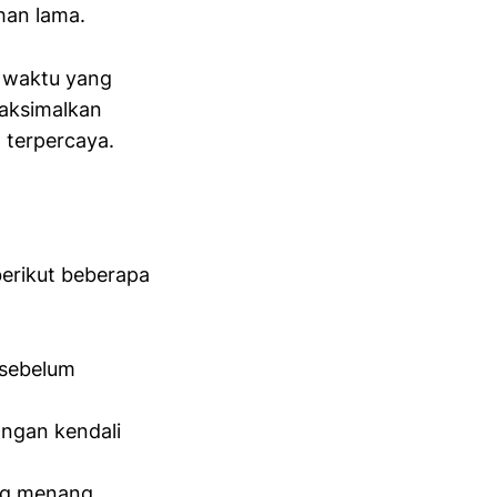
han lama.
 waktu yang
maksimalkan
 terpercaya.
berikut beberapa
 sebelum
angan kendali
ang menang