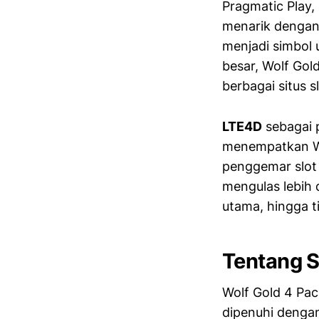
Pragmatic Play,
menarik dengan 
menjadi simbol 
besar, Wolf Gold
berbagai situs s
LTE4D
sebagai 
menempatkan Wol
penggemar slot y
mengulas lebih 
utama, hingga t
Tentang S
Wolf Gold 4 Pa
dipenuhi dengan 