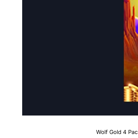
Wolf Gold 4 Pac