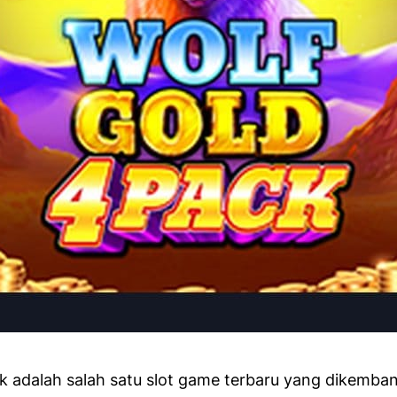
k adalah salah satu slot game terbaru yang dikemba