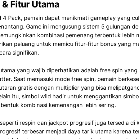
& Fitur Utama
d 4 Pack, pemain dapat menikmati gameplay yang c
nantang. Game ini mengusung sistem 5 gulungan de
memungkinkan kombinasi pemenang terbentuk lebih 
ikan peluang untuk memicu fitur-fitur bonus yang m
ra signifikan.
 utama yang wajib diperhatikan adalah free spin yang 
atter. Saat memasuki mode free spin, pemain berke
aran gratis dengan multiplier yang bisa melipatga
ain itu, simbol wild hadir untuk menggantikan simbol
ntuk kombinasi kemenangan lebih sering.
eperti respin dan jackpot progresif juga tersedia di 
rogresif terbesar menjadi daya tarik utama karena t