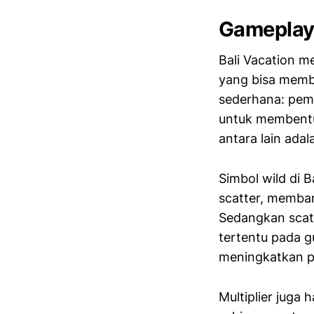
Gameplay 
Bali Vacation m
yang bisa memb
sederhana: pem
untuk membentu
antara lain adala
Simbol wild di B
scatter, memba
Sedangkan scatt
tertentu pada g
meningkatkan pe
Multiplier juga 