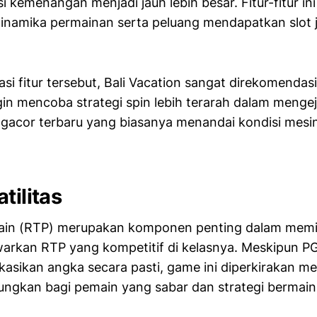
i kemenangan menjadi jauh lebih besar. Fitur-fitur i
inamika permainan serta peluang mendapatkan slot j
i fitur tersebut, Bali Vacation sangat direkomendas
in mencoba strategi spin lebih terarah dalam mengej
 gacor terbaru yang biasanya menandai kondisi mesi
tilitas
ain (RTP) merupakan komponen penting dalam memili
rkan RTP yang kompetitif di kelasnya. Meskipun PG
kasikan angka secara pasti, game ini diperkirakan me
ngkan bagi pemain yang sabar dan strategi bermain