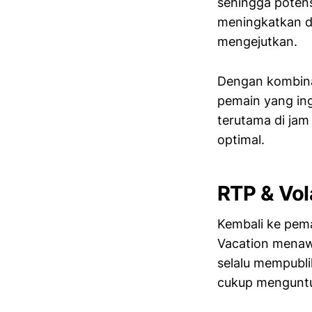
sehingga potens
meningkatkan d
mengejutkan.
Dengan kombinas
pemain yang ing
terutama di jam
optimal.
RTP & Vola
Kembali ke pem
Vacation menawa
selalu mempubli
cukup menguntu