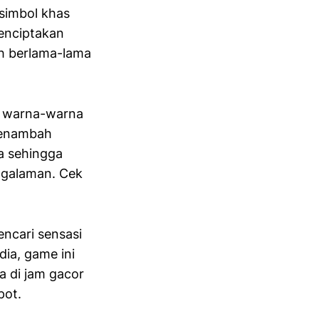
simbol khas
menciptakan
h berlama-lama
an warna-warna
 menambah
na sehingga
ngalaman. Cek
encari sensasi
dia, game ini
a di jam gacor
pot.