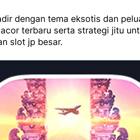
hadir dengan tema eksotis dan pel
cor terbaru serta strategi jitu unt
n slot jp besar.