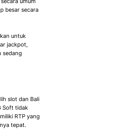
ni secara umum
p besar secara
ikan untuk
ar jackpot,
n sedang
h slot dan Bali
 Soft tidak
miliki RTP yang
nya tepat.