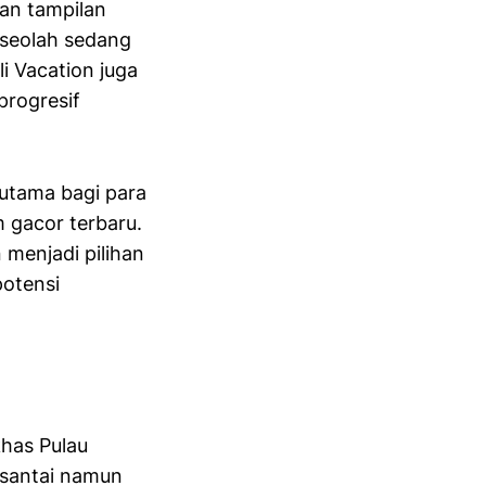
an tampilan
 seolah sedang
li Vacation juga
rogresif
rutama bagi para
 gacor terbaru.
n menjadi pilihan
potensi
has Pulau
 santai namun