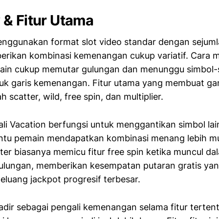
& Fitur Utama
enggunakan format slot video standar dengan sejuml
erikan kombinasi kemenangan cukup variatif. Cara 
ain cukup memutar gulungan dan menunggu simbol-
k garis kemenangan. Fitur utama yang membuat gam
h scatter, wild, free spin, dan multiplier.
ali Vacation berfungsi untuk menggantikan simbol lai
ntu pemain mendapatkan kombinasi menang lebih m
er biasanya memicu fitur free spin ketika muncul da
ulungan, memberikan kesempatan putaran gratis yan
luang jackpot progresif terbesar.
hadir sebagai pengali kemenangan selama fitur tertentu