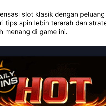
nsasi slot klasik dengan peluang
 tips spin lebih terarah dan strat
h menang di game ini.