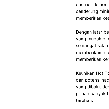
cherries, lemon
cenderung mini
memberikan kes
Dengan latar be
yang mudah dim
semangat selama
memberikan hib
memberikan ke
Keunikan Hot T
dan potensi had
yang dibalut den
pilihan banyak 
taruhan.