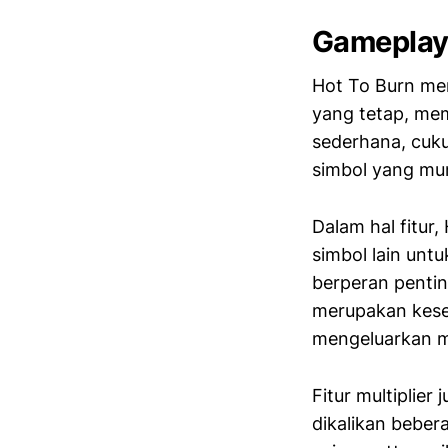
Gameplay 
Hot To Burn me
yang tetap, me
sederhana, cukup
simbol yang mun
Dalam hal fitur
simbol lain unt
berperan pentin
merupakan kese
mengeluarkan 
Fitur multiplie
dikalikan beber