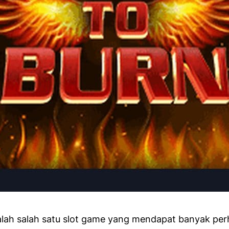
lah salah satu slot game yang mendapat banyak perh