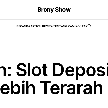
Brony Show
BERANDA
ARTIKEL
REVIEW
TENTANG KAMI
KONTAK
n: Slot Deposi
Lebih Terarah