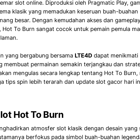
mar slot online. Diproduksi oleh Pragmatic Play, gam
ema klasik yang memadukan keseruan buah-buahan
ang besar. Dengan kemudahan akses dan gameplay
d, Hot To Burn sangat cocok untuk pemain pemula m
laman.
main yang bergabung bersama
LTE4D
dapat menikmati
ng membuat permainan semakin terjangkau dan strate
mi akan mengulas secara lengkap tentang Hot To Burn, 
 tips spin lebih terarah dan update slot gacor hari i
lot Hot To Burn
ghadirkan atmosfer slot klasik dengan desain yang
utamanya berfokus pada simbol buah-buahan legenda