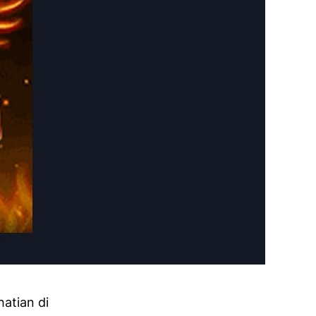
atian di