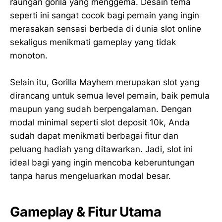
raungan gorila yang menggema. Desain tema
seperti ini sangat cocok bagi pemain yang ingin
merasakan sensasi berbeda di dunia slot online
sekaligus menikmati gameplay yang tidak
monoton.
Selain itu, Gorilla Mayhem merupakan slot yang
dirancang untuk semua level pemain, baik pemula
maupun yang sudah berpengalaman. Dengan
modal minimal seperti slot deposit 10k, Anda
sudah dapat menikmati berbagai fitur dan
peluang hadiah yang ditawarkan. Jadi, slot ini
ideal bagi yang ingin mencoba keberuntungan
tanpa harus mengeluarkan modal besar.
Gameplay & Fitur Utama