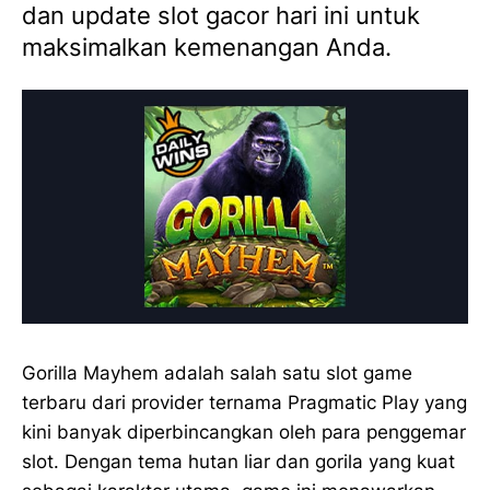
dan update slot gacor hari ini untuk
maksimalkan kemenangan Anda.
Gorilla Mayhem adalah salah satu slot game
terbaru dari provider ternama Pragmatic Play yang
kini banyak diperbincangkan oleh para penggemar
slot. Dengan tema hutan liar dan gorila yang kuat