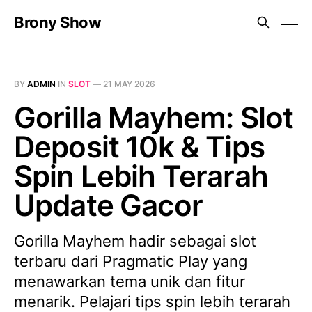
Brony Show
BY
ADMIN
IN
SLOT
—
21 MAY 2026
Gorilla Mayhem: Slot
Deposit 10k & Tips
Spin Lebih Terarah
Update Gacor
Gorilla Mayhem hadir sebagai slot
terbaru dari Pragmatic Play yang
menawarkan tema unik dan fitur
menarik. Pelajari tips spin lebih terarah