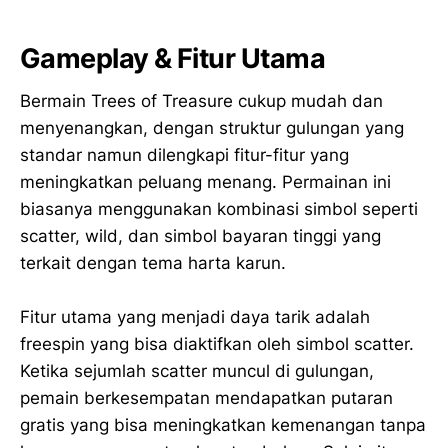
Gameplay & Fitur Utama
Bermain Trees of Treasure cukup mudah dan
menyenangkan, dengan struktur gulungan yang
standar namun dilengkapi fitur-fitur yang
meningkatkan peluang menang. Permainan ini
biasanya menggunakan kombinasi simbol seperti
scatter, wild, dan simbol bayaran tinggi yang
terkait dengan tema harta karun.
Fitur utama yang menjadi daya tarik adalah
freespin yang bisa diaktifkan oleh simbol scatter.
Ketika sejumlah scatter muncul di gulungan,
pemain berkesempatan mendapatkan putaran
gratis yang bisa meningkatkan kemenangan tanpa