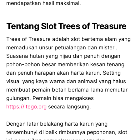
mendapatkan hasil maksimal.
Tentang Slot Trees of Treasure
Trees of Treasure adalah slot bertema alam yang
memadukan unsur petualangan dan misteri.
Suasana hutan yang hijau dan penuh dengan
pohon-pohon besar memberikan kesan tenang
dan penuh harapan akan harta karun. Setting
visual yang kaya warna dan animasi yang halus
membuat pemain betah berlama-lama memutar
gulungan. Pemain bisa mengakses
https://ltego.org
secara langsung.
Dengan latar belakang harta karun yang
tersembunyi di balik rimbunnya pepohonan, slot