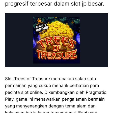
progresif terbesar dalam slot jp besar.
Slot Trees of Treasure merupakan salah satu
permainan yang cukup menarik perhatian para
pecinta slot online. Dikembangkan oleh Pragmatic
Play, game ini menawarkan pengalaman bermain
yang menyenangkan dengan tema alam dan
kekayaan harta karun tersembunyi. Bagi para