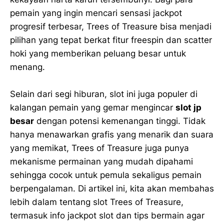
pemain yang ingin mencari sensasi jackpot
progresif terbesar, Trees of Treasure bisa menjadi
pilihan yang tepat berkat fitur freespin dan scatter
hoki yang memberikan peluang besar untuk
menang.
Selain dari segi hiburan, slot ini juga populer di
kalangan pemain yang gemar mengincar
slot jp
besar
dengan potensi kemenangan tinggi. Tidak
hanya menawarkan grafis yang menarik dan suara
yang memikat, Trees of Treasure juga punya
mekanisme permainan yang mudah dipahami
sehingga cocok untuk pemula sekaligus pemain
berpengalaman. Di artikel ini, kita akan membahas
lebih dalam tentang slot Trees of Treasure,
termasuk info jackpot slot dan tips bermain agar