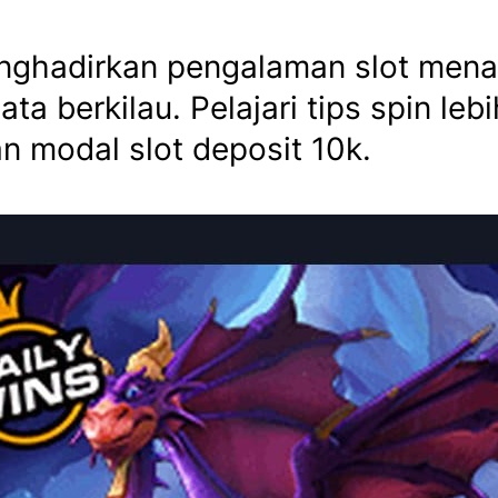
nghadirkan pengalaman slot mena
 berkilau. Pelajari tips spin lebi
n modal slot deposit 10k.