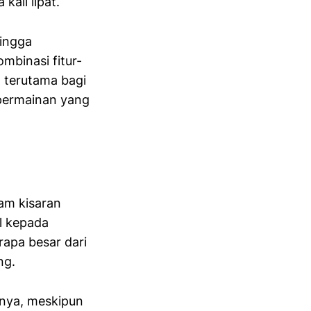
ali lipat.
hingga
binasi fitur-
, terutama bagi
permainan yang
am kisaran
l kepada
rapa besar dari
ng.
tinya, meskipun