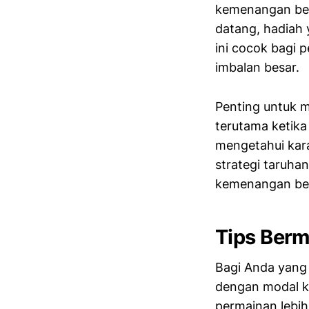
kemenangan besa
datang, hadiah 
ini cocok bagi 
imbalan besar.
Penting untuk m
terutama ketika
mengetahui kara
strategi taruha
kemenangan be
Tips Berm
Bagi Anda yang
dengan modal ke
permainan lebih