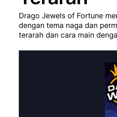
Drago Jewels of Fortune me
dengan tema naga dan permata
terarah dan cara main denga