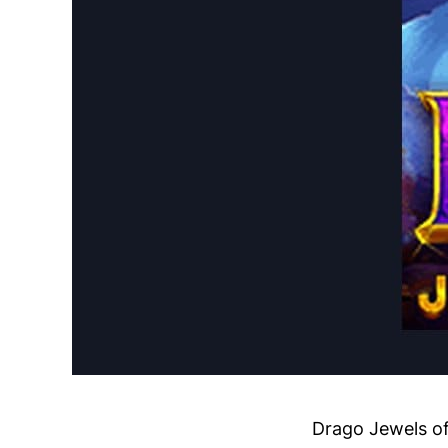
Drago Jewels of