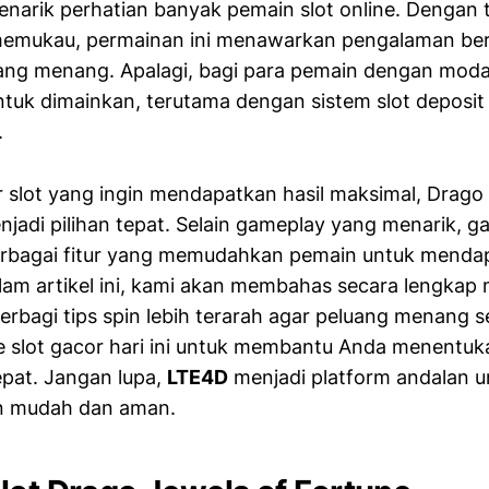
enarik perhatian banyak pemain slot online. Dengan
emukau, permainan ini menawarkan pengalaman ber
ng menang. Apalagi, bagi para pemain dengan modal k
tuk dimainkan, terutama dengan sistem slot deposit 
.
slot yang ingin mendapatkan hasil maksimal, Drago
njadi pilihan tepat. Selain gameplay yang menarik, ga
bagai fitur yang memudahkan pemain untuk menda
lam artikel ini, kami akan membahas secara lengka
berbagi tips spin lebih terarah agar peluang menang 
e slot gacor hari ini untuk membantu Anda menentu
pat. Jangan lupa,
LTE4D
menjadi platform andalan u
n mudah dan aman.