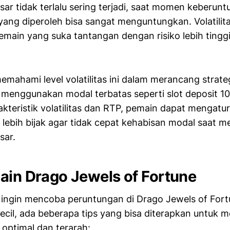
r tidak terlalu sering terjadi, saat momen keberun
yang diperoleh bisa sangat menguntungkan. Volatilit
pemain yang suka tantangan dengan risiko lebih ting
emahami level volatilitas ini dalam merancang strate
 menggunakan modal terbatas seperti slot deposit 1
kteristik volatilitas dan RTP, pemain dapat mengatu
n lebih bijak agar tidak cepat kehabisan modal saat m
sar.
ain Drago Jewels of Fortune
 ingin mencoba peruntungan di Drago Jewels of For
cil, ada beberapa tips yang bisa diterapkan untuk 
 optimal dan terarah: