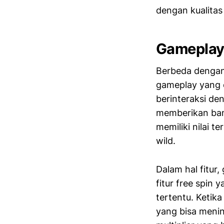
dengan kualita
Gameplay 
Berbeda dengan
gameplay yang 
berinteraksi de
memberikan ban
memiliki nilai 
wild.
Dalam hal fitur
fitur free spin
tertentu. Ketik
yang bisa menin