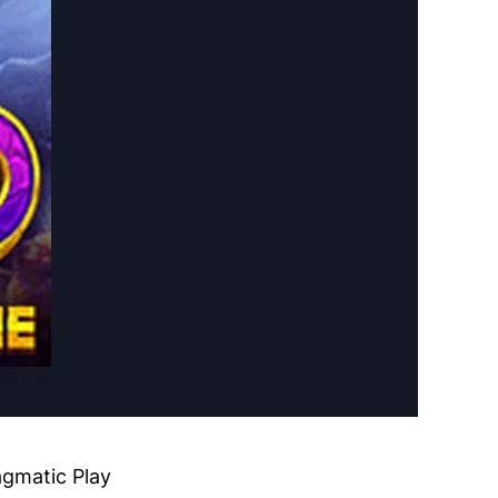
agmatic Play