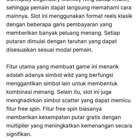
sehingga pemain dapat langsung memahami cara
mainnya. Slot ini menggunakan format reels klasik
dengan beberapa garis pembayaran yang
memberikan banyak peluang menang. Setiap
putaran dimulai dengan taruhan yang dapat
disesuaikan sesuai modal pemain.
Fitur utama yang membuat game ini menarik
adalah adanya simbol wild yang berfungsi
menggantikan simbol lain untuk membentuk
kombinasi menang. Selain itu, slot ini juga
menghadirkan simbol scatter yang dapat memicu
fitur free spin. Fitur free spin biasanya
memberikan kesempatan putar gratis dengan
multiplier yang meningkatkan kemenangan secara
signifikan.