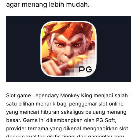
agar menang lebih mudah.
Slot game Legendary Monkey King menjadi salah
satu pilihan menarik bagi penggemar slot online
yang mencari hiburan sekaligus peluang menang
besar. Game ini dikembangkan oleh PG Soft,
provider ternama yang dikenal menghadirkan slot
dengan kualitas grafis tinggi dan gameplay seru.