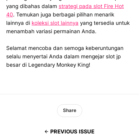
yang dibahas dalam
strategi pada slot Fire Hot
40
. Temukan juga berbagai pilihan menarik
lainnya di
koleksi slot lainnya
yang tersedia untuk
menambah variasi permainan Anda.
Selamat mencoba dan semoga keberuntungan
selalu menyertai Anda dalam mengejar slot jp
besar di Legendary Monkey King!
Share
PREVIOUS ISSUE