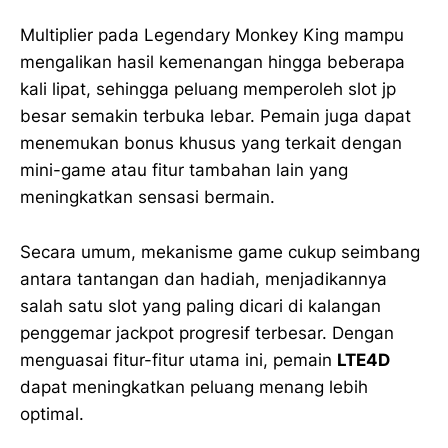
Multiplier pada Legendary Monkey King mampu
mengalikan hasil kemenangan hingga beberapa
kali lipat, sehingga peluang memperoleh slot jp
besar semakin terbuka lebar. Pemain juga dapat
menemukan bonus khusus yang terkait dengan
mini-game atau fitur tambahan lain yang
meningkatkan sensasi bermain.
Secara umum, mekanisme game cukup seimbang
antara tantangan dan hadiah, menjadikannya
salah satu slot yang paling dicari di kalangan
penggemar jackpot progresif terbesar. Dengan
menguasai fitur-fitur utama ini, pemain
LTE4D
dapat meningkatkan peluang menang lebih
optimal.