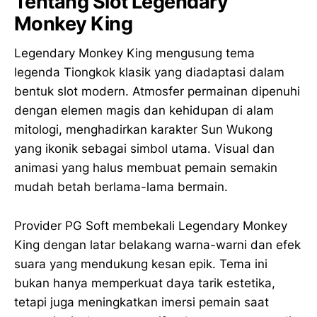
Tentang Slot Legendary
Monkey King
Legendary Monkey King mengusung tema
legenda Tiongkok klasik yang diadaptasi dalam
bentuk slot modern. Atmosfer permainan dipenuhi
dengan elemen magis dan kehidupan di alam
mitologi, menghadirkan karakter Sun Wukong
yang ikonik sebagai simbol utama. Visual dan
animasi yang halus membuat pemain semakin
mudah betah berlama-lama bermain.
Provider PG Soft membekali Legendary Monkey
King dengan latar belakang warna-warni dan efek
suara yang mendukung kesan epik. Tema ini
bukan hanya memperkuat daya tarik estetika,
tetapi juga meningkatkan imersi pemain saat